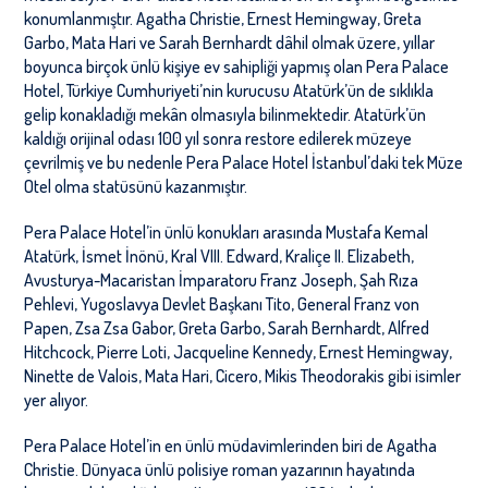
konumlanmıştır. Agatha Christie, Ernest Hemingway, Greta
Garbo, Mata Hari ve Sarah Bernhardt dâhil olmak üzere, yıllar
boyunca birçok ünlü kişiye ev sahipliği yapmış olan Pera Palace
Hotel, Türkiye Cumhuriyeti’nin kurucusu Atatürk’ün de sıklıkla
gelip konakladığı mekân olmasıyla bilinmektedir. Atatürk’ün
kaldığı orijinal odası 100 yıl sonra restore edilerek müzeye
çevrilmiş ve bu nedenle Pera Palace Hotel İstanbul’daki tek Müze
Otel olma statüsünü kazanmıştır.
Pera Palace Hotel’in ünlü konukları arasında Mustafa Kemal
Atatürk, İsmet İnönü, Kral VIII. Edward, Kraliçe II. Elizabeth,
Avusturya-Macaristan İmparatoru Franz Joseph, Şah Rıza
Pehlevi, Yugoslavya Devlet Başkanı Tito, General Franz von
Papen, Zsa Zsa Gabor, Greta Garbo, Sarah Bernhardt, Alfred
Hitchcock, Pierre Loti, Jacqueline Kennedy, Ernest Hemingway,
Ninette de Valois, Mata Hari, Cicero, Mikis Theodorakis gibi isimler
yer alıyor.
Pera Palace Hotel’in en ünlü müdavimlerinden biri de Agatha
Christie. Dünyaca ünlü polisiye roman yazarının hayatında