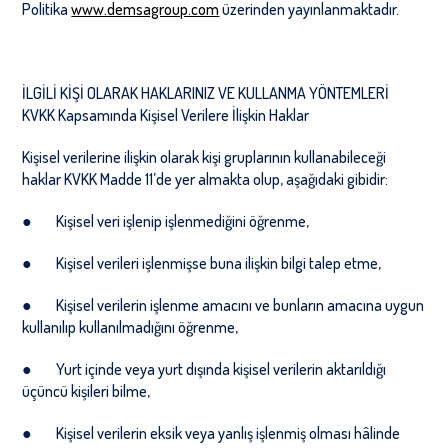
Politika
www.demsagroup.com
üzerinden yayınlanmaktadır.
İLGİLİ KİŞİ OLARAK HAKLARINIZ VE KULLANMA YÖNTEMLERİ
KVKK Kapsamında Kişisel Verilere İlişkin Haklar
Kişisel verilerine ilişkin olarak kişi gruplarının kullanabileceği
haklar KVKK Madde 11
’
de yer almakta olup, aşağıdaki gibidir:
●
Kişisel veri işlenip işlenmediğini öğrenme,
●
Kişisel verileri işlenmişse buna ilişkin bilgi talep etme,
●
Kişisel verilerin işlenme amacını ve bunların amacına uygun
kullanılıp kullanılmadığını öğrenme,
●
Yurt içinde veya yurt dışında kişisel verilerin aktarıldığı
üçüncü kişileri bilme,
●
Kişisel verilerin eksik veya yanlış işlenmiş olması hâlinde