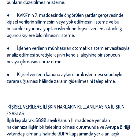
bunların düzeltilmesini isteme,
●
KVKK
’
nın 7. maddesinde
öngörülen şartlar çerçevesinde
kişisel verilerin silinmesini veya yok edilmesini isteme ve bu
hükümler uyarınca yapılan işlemlerin, kişisel verilen aktarıldığı
üçüncü kişilere bildirilmesini isteme,
●
İşlenen verilerin münhasıran otomatik sistemler vasıtasıyla
analiz edilmesi suretiyle kişinin kendisi aleyhine bir sonucun
ortaya çıkmasına itiraz etme,
●
Kişisel verilerin kanuna aykırı olarak işlenmesi sebebiyle
zarara uğraması hâlinde zararın giderilmesini talep etme.
KİŞİSEL VERİLERE İLİŞKİN HAKLARIN KULLANILMASINA İLİŞKİN
ESASLAR
İlgili kişi olarak, 6698 sayılı Kanun 11. maddede yer alan
haklarınıza ilişkin bir talebiniz olması durumunda ve Avrupa Birliği
vatandaşı olmanız halinde GDPR kapsamında yer alan; açık