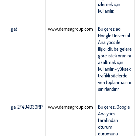
izlemek için
kullanılır.
_gat
www.demsagroup.com
Bu çerez adı
Google Universal
Analytics ile
ilişkilidir, belgelere
göre istek oranını
azaltmak için
kullanılır – yüksek
trafikli sitelerde
veri toplanmasını
sınırlandırır.
_ga_2F4J4D3GRP
www.demsagroup.com
Bu çerez, Google
Analytics
tarafından
oturum
durumunu