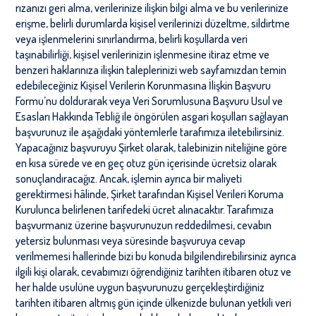
rızanızı geri alma, verilerinize ilişkin bilgi alma ve bu verilerinize
erişme, belirli durumlarda kişisel verilerinizi düzeltme, sildirtme
veya işlenmelerini sınırlandırma, belirli koşullarda veri
taşınabilirliği, kişisel verilerinizin işlenmesine itiraz etme ve
benzeri haklarınıza ilişkin taleplerinizi web sayfamızdan temin
edebileceğiniz Kişisel Verilerin Korunmasına İlişkin Başvuru
Formu
’
nu doldurarak veya Veri Sorumlusuna Başvuru Usul ve
Esasları Hakkında Tebliğ ile
öngörülen asgari koşulları sağlayan
başvurunuz ile aşağıdaki yöntemlerle tarafımıza iletebilirsiniz.
Yapacağınız başvuruyu Şirket olarak, talebinizin niteliğine göre
en kısa sürede ve en geç otuz gün içerisinde ücretsiz olarak
sonuçlandıracağız. Ancak, işlemin ayrıca bir maliyeti
gerektirmesi hâlinde, Şirket tarafından Kişisel Verileri Koruma
Kurulunca belirlenen tarifedeki ücret alınacaktır. Tarafımıza
başvurmanız üzerine başvurunuzun reddedilmesi, cevabın
yetersiz bulunması veya süresinde başvuruya cevap
verilmemesi hallerinde bizi bu konuda bilgilendirebilirsiniz ayrıca
ilgili kişi olarak, cevabımızı öğrendiğiniz tarihten itibaren otuz ve
her halde usulüne uygun başvurunuzu gerçekleştirdiğiniz
tarihten itibaren altmış gün içinde ülkenizde bulunan yetkili veri