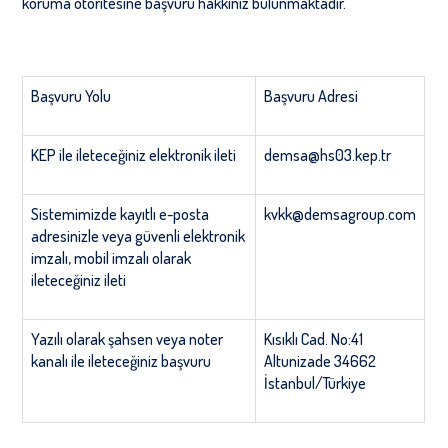
koruma otoritesine başvuru hakkınız bulunmaktadır.
Başvuru Yolu
Başvuru Adresi
KEP ile ileteceğiniz elektronik ileti
demsa@hs03.kep.tr
Sistemimizde kayıtlı e-posta
kvkk@demsagroup.com
adresinizle veya güvenli elektronik
imzalı, mobil imzalı olarak
ileteceğiniz ileti
Yazılı olarak şahsen veya noter
Kısıklı Cad. No:41
kanalı ile ileteceğiniz başvuru
Altunizade 34662
İstanbul/Türkiye