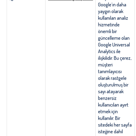
Google’ın daha
yaygın olarak
kullanılan analiz
hizmetinde
önemli bir
güncelleme olan
Google Universal
Analytics ile
ilişkilidir. Bu çerez,
müşteri
tanımlayıcısı
olarak rastgele
oluşturulmuş bir
sayı atayarak
benzersiz
kullanıcıları ayırt
etmek için
kullanılır. Bir
sitedeki her sayfa
isteğine dahil