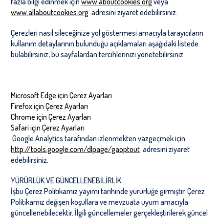
fazla bilgi edinmek için
www.aboutcookies.org
veya
www.allaboutcookies.org
adresini ziyaret edebilirsiniz.
Çerezleri nasıl sileceğinize yol göstermesi amacıyla tarayıcıların
kullanım detaylarının bulunduğu açıklamaları aşağıdaki listede
bulabilirsiniz, bu sayfalardan tercihlerinizi yönetebilirsiniz.
Microsoft Edge için Çerez Ayarları
Firefox için Çerez Ayarları
Chrome için Çerez Ayarları
Safari için Çerez Ayarları
Google Analytics tarafından izlenmekten vazgeçmek için
http://tools.google.com/dlpage/gaoptout
adresini ziyaret
edebilirsiniz.
YÜRÜRLÜK VE GÜNCELLENEBİLİRLİK
İşbu Çerez Politikamız yayımı tarihinde yürürlüğe girmiştir. Çerez
Politikamız değişen koşullara ve mevzuata uyum amacıyla
güncellenebilecektir. İlgili güncellemeler gerçekleştirilerek güncel